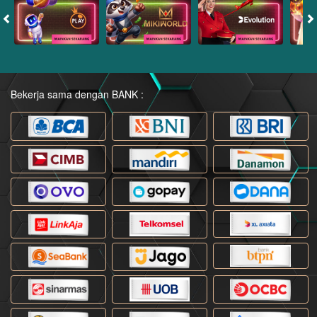
Bekerja sama dengan BANK :