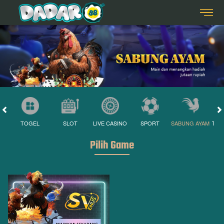
TOGEL
SLOT
LIVE CASINO
SPORT
SABUNG AYAM
TEM
Pilih Game