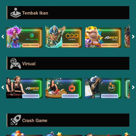
Tembak Ikan
Virtual
Crash Game